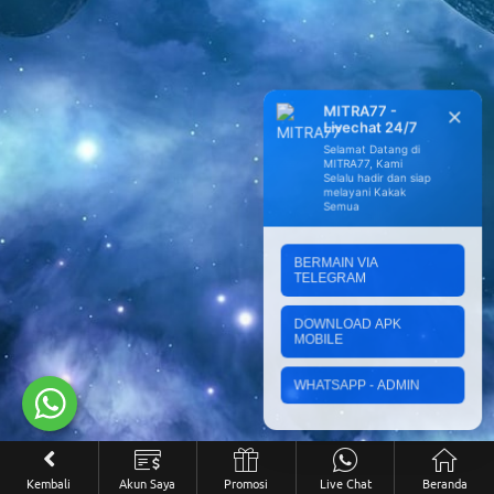
MITRA77 -
Livechat 24/7
Selamat Datang di
MITRA77, Kami
Selalu hadir dan siap
melayani Kakak
Semua
BERMAIN VIA
TELEGRAM
DOWNLOAD APK
MOBILE
WHATSAPP - ADMIN
Kembali
Akun Saya
Promosi
Live Chat
Beranda