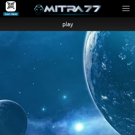
Scan Here!
play